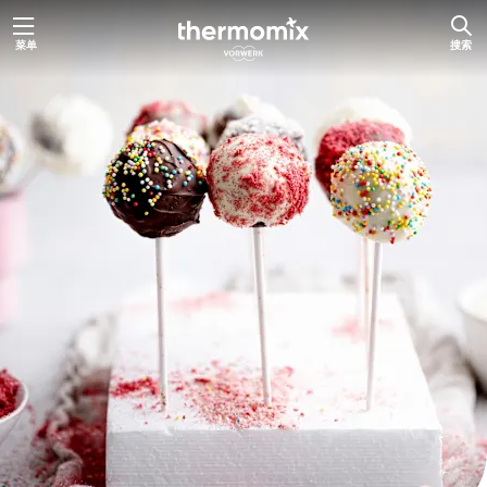
跳
菜单
搜索
至
内
容