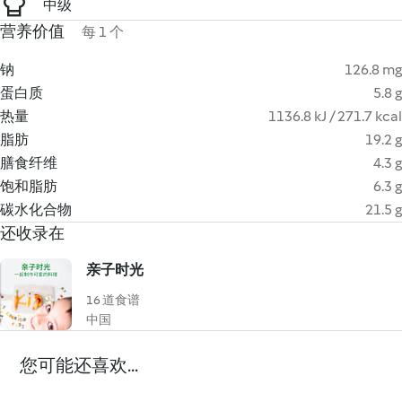
中级
营养价值
每 1 个
钠
126.8 mg
蛋白质
5.8 g
热量
1136.8 kJ / 271.7 kcal
脂肪
19.2 g
膳食纤维
4.3 g
饱和脂肪
6.3 g
碳水化合物
21.5 g
还收录在
亲子时光
16 道食谱
中国
您可能还喜欢...