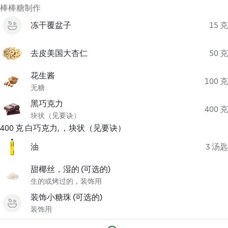
棒棒糖制作
冻干覆盆子
15 克
去皮美国大杏仁
50 克
花生酱
100 克
无糖
黑巧克力
400 克
块状（见要诀）
400 克 白巧克力, ，块状（见要诀）
油
3 汤匙
甜椰丝，湿的 (可选的)
生的或烤过的，装饰用
装饰小糖珠 (可选的)
装饰用