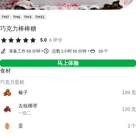
TM7
TM6
TM5
TM31
巧克力棒棒糖
5.0
6 评分
准备工作 50 分钟
总数 1小时 55 分钟
20 个
马上体验
食材
巧克力蛋糕
榛子
100 克
去核椰枣
120 克
一切二
蛋
2 个