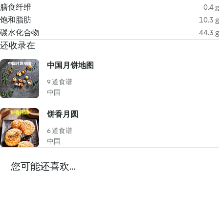
膳食纤维
0.4 g
饱和脂肪
10.3 g
碳水化合物
44.3 g
还收录在
中国月饼地图
9 道食谱
中国
饼香月圆
6 道食谱
中国
您可能还喜欢...