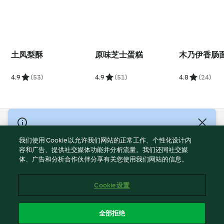
土凤梨酥
原味芝士蛋糕
木乃伊香肠
4.9
(53)
4.9
(51)
4.8
(24)
© Copyright 2021-2023 福维克信息科技(上海)有限公司 版权所有
2026
我们使用 Cookie 以允许我们网站的正常工作、个性化设计内
容和广告、提供社交媒体功能并分析流量。我们还同社交媒
使用规定
体、广告和分析合作伙伴分享有关您使用我们网站的信息。
隐私政策
免责声明
Cookie 设置
Cookies
沪ICP备2023011187号-5
全部拒绝
ICP许可证号：沪通信管自贸[2026]3号