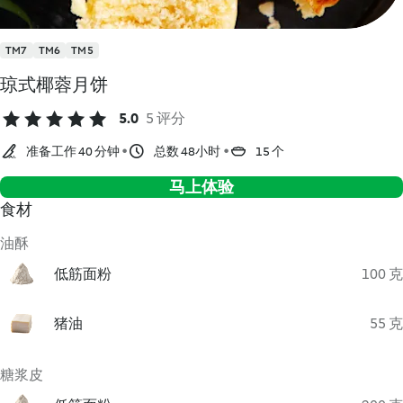
TM7
TM6
TM5
琼式椰蓉月饼
5.0
5 评分
准备工作 40 分钟
总数 48小时
15 个
马上体验
食材
油酥
低筋面粉
100 克
猪油
55 克
糖浆皮