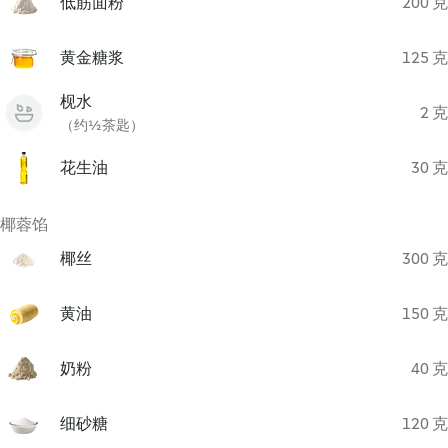
低筋面粉
200 克
黄金糖浆
125 克
枧水
2 克
（约½茶匙）
花生油
30 克
椰蓉馅
椰丝
300 克
黄油
150 克
奶粉
40 克
细砂糖
120 克