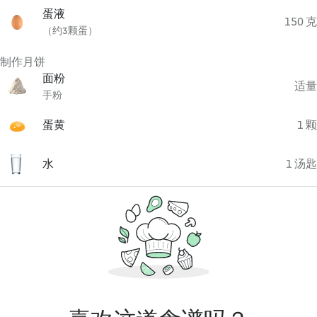
蛋液
150 克
（约3颗蛋）
制作月饼
面粉
适量
手粉
蛋黄
1 颗
水
1 汤匙