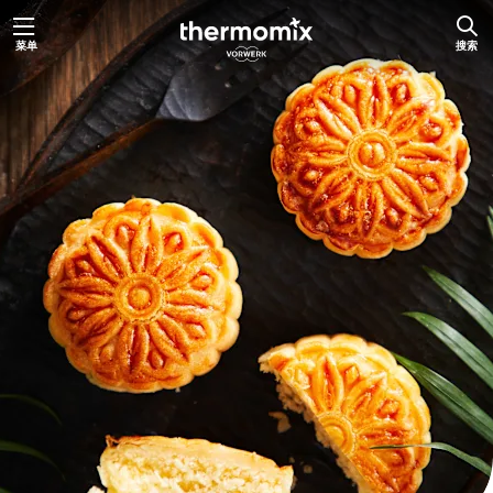
跳
菜单
搜索
至
内
容