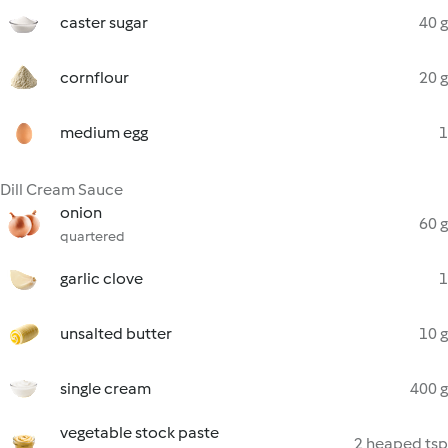
caster sugar
40 g
cornflour
20 g
medium egg
1
Dill Cream Sauce
onion
60 g
quartered
garlic clove
1
unsalted butter
10 g
single cream
400 g
vegetable stock paste
2 heaped tsp