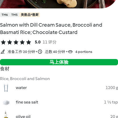
TM6
TM5
美善品®善厨
Salmon with Dill Cream Sauce, Broccoli and
Basmati Rice; Chocolate Custard
5.0
11 评分
准备工作 20 分钟
总数 40 分钟
4 portions
马上体验
食材
Rice, Broccoli and Salmon
water
1200 g
fine sea salt
1 ½ tsp
olive oil
20 g