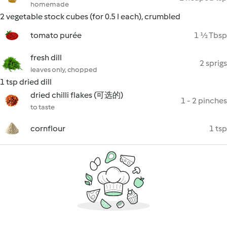
homemade
2 vegetable stock cubes (for 0.5 l each), crumbled
tomato purée
1 ½ Tbsp
fresh dill
2 sprigs
leaves only, chopped
1 tsp dried dill
dried chilli flakes (可选的)
1 - 2 pinches
to taste
cornflour
1 tsp