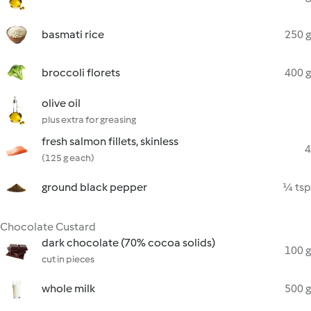
basmati rice
250 g
broccoli florets
400 g
olive oil
plus extra for greasing
fresh salmon fillets, skinless
4
(125 g each)
ground black pepper
¼ tsp
Chocolate Custard
dark chocolate (70% cocoa solids)
100 g
cut in pieces
whole milk
500 g