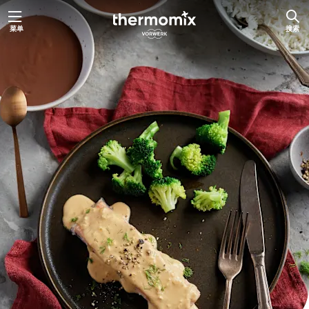
跳
菜单
搜索
至
内
容