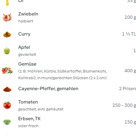
Öl
35 g
Zwiebeln
100 g
halbiert
Curry
1 ½ TL
Apfel
1
geviertelt
Gemüse
400 g
(z. B. Möhren, Kürbis, Süßkartoffel, Blumenkohl,
Kohlrabi), in mundgerechten Stücken (2 x 2 cm)
Cayenne-Pfeffer, gemahlen
2 Prisen
Tomaten
250 - 300 g
geachtelt, evtl. gehäutet
Erbsen, TK
150 g
oder frisch