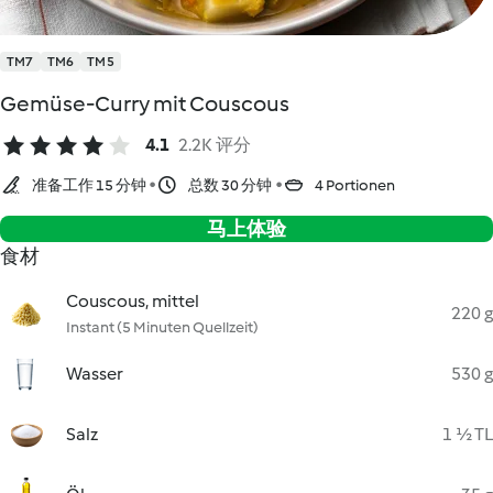
TM7
TM6
TM5
Gemüse-Curry mit Couscous
4.1
2.2K 评分
准备工作 15 分钟
总数 30 分钟
4 Portionen
马上体验
食材
Couscous, mittel
220 g
Instant (5 Minuten Quellzeit)
Wasser
530 g
Salz
1 ½ TL