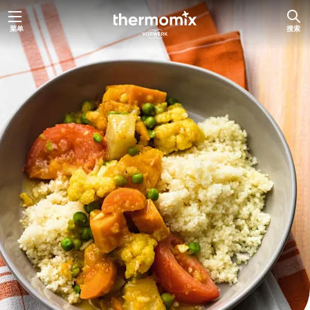
跳
菜单
搜索
至
内
容