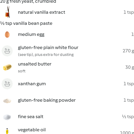
20 g fresh yeast, crumbled
natural vanilla extract
1 tsp
½ tsp vanilla bean paste
medium egg
1
gluten-free plain white flour
270 g
(see tip), plus extra for dusting
unsalted butter
30 g
soft
xanthan gum
1 tsp
gluten-free baking powder
1 tsp
fine sea salt
½ tsp
vegetable oil
1000 g