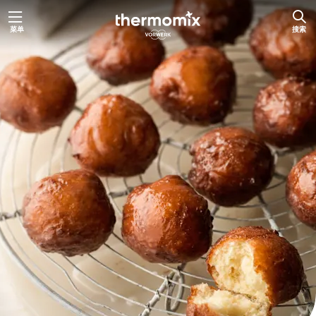
跳
菜单
搜索
至
内
容