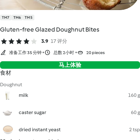
TM7
TM6
TM5
Gluten-free Glazed Doughnut Bites
3.9
17 评分
准备工作 35 分钟
总数 2小时
20 pieces
马上体验
食材
Doughnut
milk
160 g
caster sugar
60 g
dried instant yeast
2 tsp