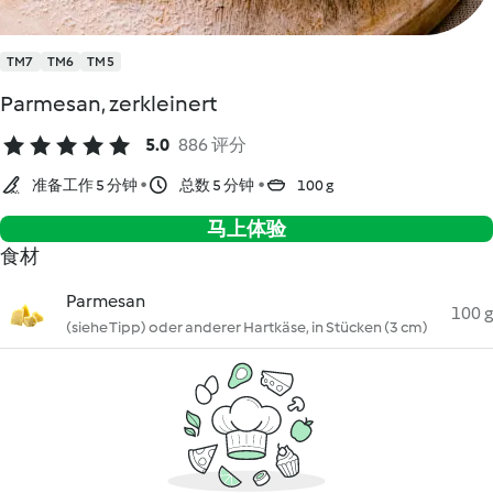
TM7
TM6
TM5
Parmesan, zerkleinert
5.0
886 评分
准备工作 5 分钟
总数 5 分钟
100 g
马上体验
食材
Parmesan
100 g
(siehe Tipp) oder anderer Hartkäse, in Stücken (3 cm)