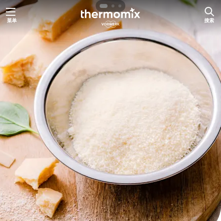
跳
菜单
搜索
至
内
容