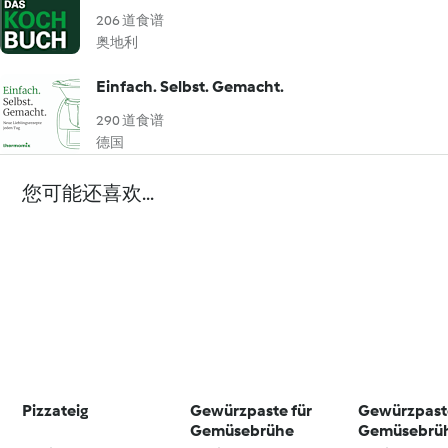
206 道食谱
奥地利
Einfach. Selbst. Gemacht.
290 道食谱
德国
您可能还喜欢...
Pizzateig
Gewürzpaste für
Gewürzpaste
Gemüsebrühe
Gemüsebrü