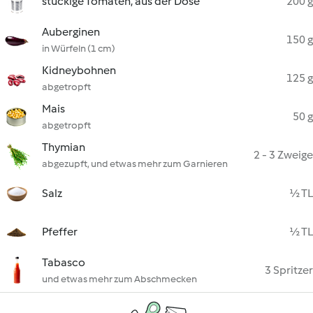
stückige Tomaten, aus der Dose
200 g
Auberginen
150 g
in Würfeln (1 cm)
Kidneybohnen
125 g
abgetropft
Mais
50 g
abgetropft
Thymian
2 - 3 Zweige
abgezupft, und etwas mehr zum Garnieren
Salz
½ TL
Pfeffer
½ TL
Tabasco
3 Spritzer
und etwas mehr zum Abschmecken