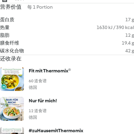
营养价值
每 1 Portion
蛋白质
17 g
热量
1630 kJ / 390 kcal
脂肪
12 g
膳食纤维
19.4 g
碳水化合物
42 g
还收录在
Fit mit Thermomix®
60 道食谱
德国
Nur für mich!
12 道食谱
德国
#zuHausemitThermomix