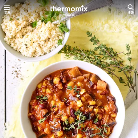
跳
菜单
搜索
至
内
容