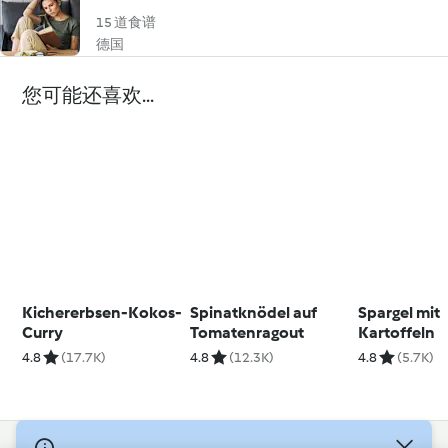
15 道食谱
德国
您可能还喜欢...
Kichererbsen-Kokos-
Spinatknödel auf
Spargel mit
Curry
Tomatenragout
Kartoffeln
4.8
(17.7K)
4.8
(12.3K)
4.8
(5.7K)