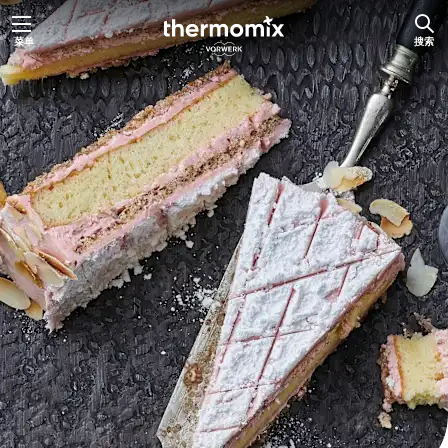
跳
菜单
搜索
至
内
容