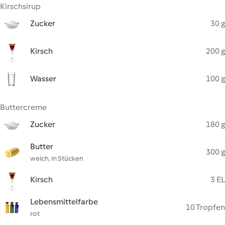
Kirschsirup
Zucker
30 g
Kirsch
200 g
Wasser
100 g
Buttercreme
Zucker
180 g
Butter
300 g
weich, in Stücken
Kirsch
3 EL
Lebensmittelfarbe
10 Tropfen
rot