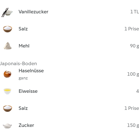
Vanillezucker
1 TL
Salz
1 Prise
Mehl
90 g
Japonais-Boden
Haselnüsse
100 g
ganz
Eiweisse
4
Salz
1 Prise
Zucker
150 g