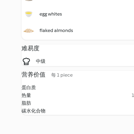
egg whites
flaked almonds
难易度
中级
营养价值
每 1 piece
蛋白质
热量
1
脂肪
碳水化合物