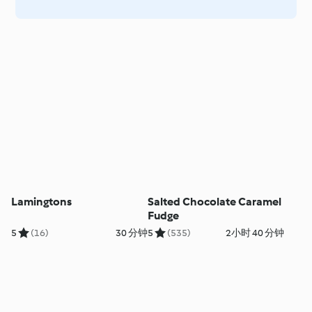
Lamingtons
Salted Chocolate Caramel
Fudge
5
(16)
30 分钟
5
(535)
2小时 40 分钟