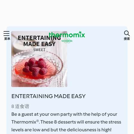
跳
菜单
搜索
至
内
容
ENTERTAINING MADE EASY
8 道食谱
Be a guest at your own party with the help of your
Thermomix®. These 8 desserts will ensure the stress
levels are low and but the deliciousness is high!