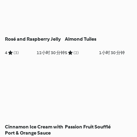
Rosé and Raspberry Jelly
Almond Tuiles
4
(3)
12小时 30 分钟
5
(2)
1小时 30 分钟
Cinnamon Ice Cream with
Passion Fruit Soufflé
Port & Orange Sauce