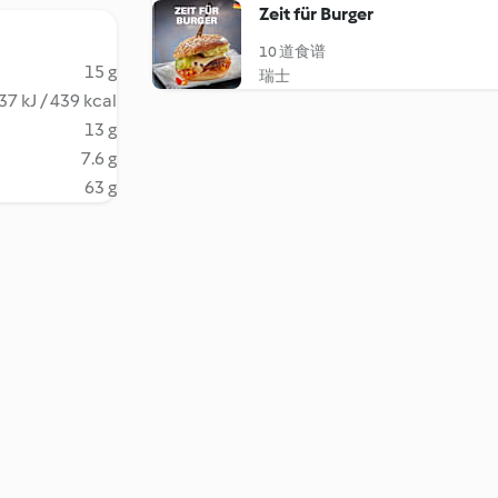
Zeit für Burger
10 道食谱
15 g
瑞士
37 kJ / 439 kcal
13 g
7.6 g
63 g