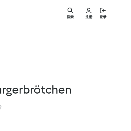
跳
至
搜索
注册
登录
内
容
urgerbrötchen
分