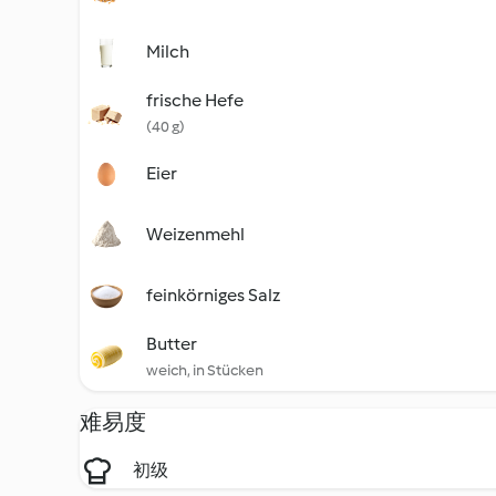
Milch
frische Hefe
(40 g)
Eier
Weizenmehl
feinkörniges Salz
Butter
weich, in Stücken
难易度
初级