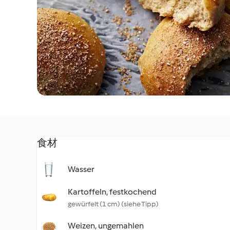
食材
Wasser
Kartoffeln, festkochend
gewürfelt (1 cm) (siehe Tipp)
Weizen, ungemahlen