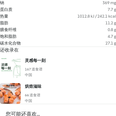
钠
369 mg
蛋白质
7.7 g
热量
1012.8 kJ / 242.1 kcal
脂肪
11.2 g
膳食纤维
0.8 g
饱和脂肪
4.7 g
碳水化合物
27.1 g
还收录在
灵感每一刻
167 道食谱
中国
烘焙滋味
66 道食谱
中国
您可能还喜欢...