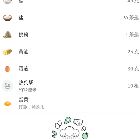
糖
45 克
盐
½ 茶匙
奶粉
1 茶匙
黄油
25 克
蛋液
30 克
热狗肠
10 根
约12厘米
蛋黄
打撒，涂刷用