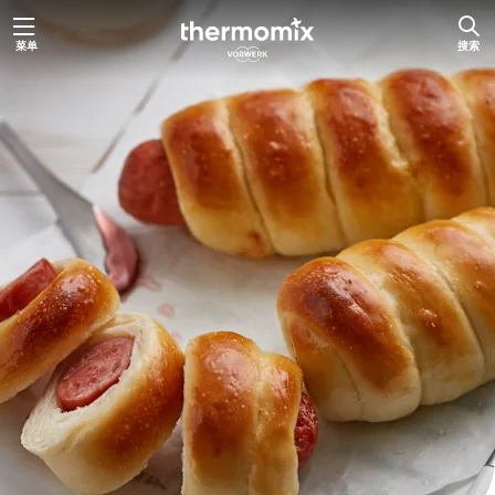
跳
菜单
搜索
至
内
容