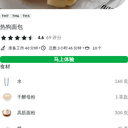
TM7
TM6
TM5
热狗面包
4.6
69 评分
准备工作 40 分钟
总数 2小时 45 分钟
10 个
马上体验
食材
水
160 克
干酵母粉
1 茶匙
高筋面粉
300 克