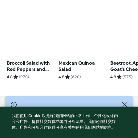
Broccoli Salad with
Mexican Quinoa
Beetroot, A
Red Peppers and
Salad
Goat's Chee
Pine Nuts
Quinoa Sal
4.8
(970)
4.8
(620)
4.8
(575)
© Copyright 2021-2023 福维克信息科技(上海)有限公司 版权所有
2026
我们使用 Cookie 以允许我们网站的正常工作、个性化设计内
容和广告、提供社交媒体功能并分析流量。我们还同社交媒
使用规定
体、广告和分析合作伙伴分享有关您使用我们网站的信息。
隐私政策