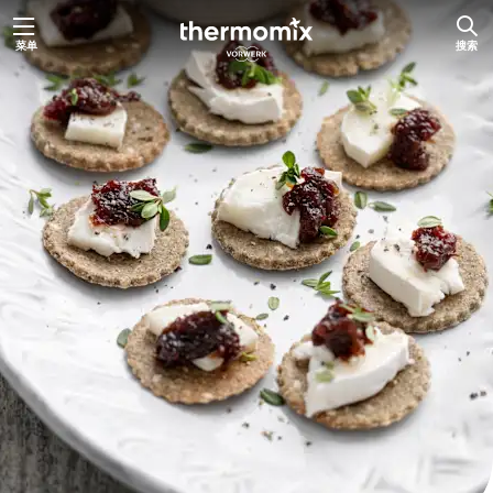
跳
菜单
搜索
至
内
容