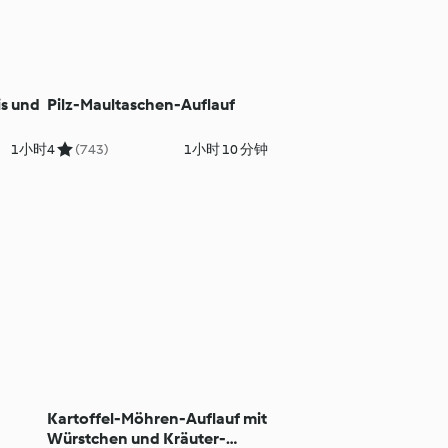
is und
Pilz-Maultaschen-Auflauf
1小时
4
(743)
1小时 10 分钟
Kartoffel-Möhren-Auflauf mit
Würstchen und Kräuter-