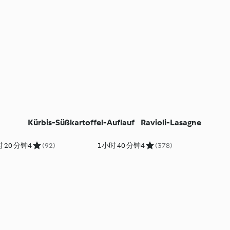
Kürbis-Süßkartoffel-Auflauf
Ravioli-Lasagne
 20 分钟
4
(92)
1小时 40 分钟
4
(378)