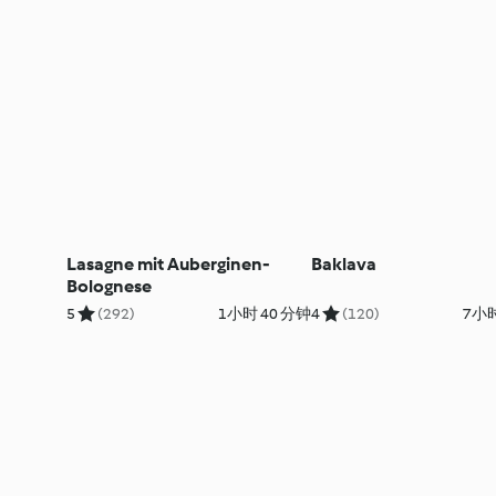
Lasagne mit Auberginen-
Baklava
Bolognese
5
(292)
1小时 40 分钟
4
(120)
7小时