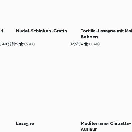
uf
Nudel-Schinken-Gratin
Tortilla-Lasagne mit Ma
Bohnen
 40 分钟
5
(5.4K)
1小时
4
(1.4K)
Lasagne
Mediterraner Ciabatta-
Auflauf