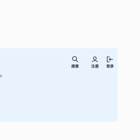
跳
至
搜索
注册
登录
内
容
®