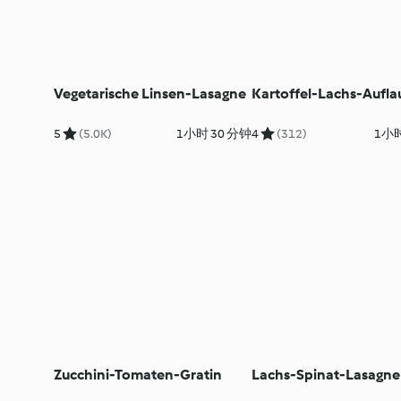
Vegetarische Linsen-Lasagne
Kartoffel-Lachs-Aufla
5
(5.0K)
1小时 30 分钟
4
(312)
1小时
Zucchini-Tomaten-Gratin
Lachs-Spinat-Lasagne