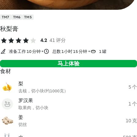
TM7
TM6
TM5
秋梨膏
4.2
41 评分
准备工作 10 分钟
总数 1小时 15 分钟
1 罐
马上体验
食材
梨
5 个
去核，切小块(约1000克）
罗汉果
1 个
取果肉，切小块
姜
10 克
切丝