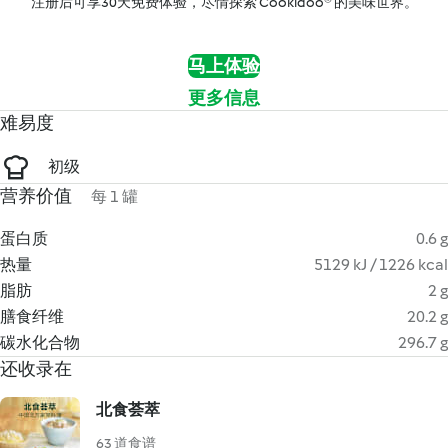
注册后可享30天免费体验，尽情探索 Cookidoo® 的美味世界。
马上体验
更多信息
难易度
初级
营养价值
每 1 罐
蛋白质
0.6 g
热量
5129 kJ / 1226 kcal
脂肪
2 g
膳食纤维
20.2 g
碳水化合物
296.7 g
还收录在
北食荟萃
63 道食谱