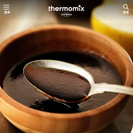
跳
菜单
搜索
至
内
容