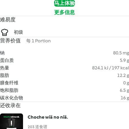
马上体验
更多信息
难易度
初级
营养价值
每 1 Portion
钠
80.5 mg
蛋白质
5.9 g
热量
824.1 kJ / 197 kcal
脂肪
12.2 g
膳食纤维
0 g
饱和脂肪
6.5 g
碳水化合物
16 g
还收录在
Choche wiä no niä.
203 道食谱