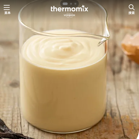
跳
菜单
搜索
至
内
容