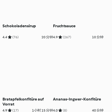
Schokoladensirup
Fruchtsauce
4.4
(76)
20 分钟
4.9
(267)
10 分钟
Bratapfelkonfitüre auf
Ananas-Ingwer-Konfitüre
Vorrat
4.9
(17)
1小时 15 分钟
4.0
(8)
40 分钟