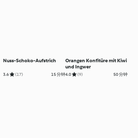
Nuss-Schoko-Aufstrich
Orangen Konfitüre mit Kiwi
und Ingwer
3.6
(17)
15 分钟
4.0
(9)
50 分钟