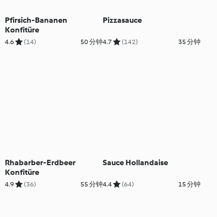
Pfirsich-Bananen
Pizzasauce
Konfitüre
4.6
(14)
50 分钟
4.7
(142)
35 分钟
Rhabarber-Erdbeer
Sauce Hollandaise
Konfitüre
4.9
(36)
55 分钟
4.4
(64)
15 分钟