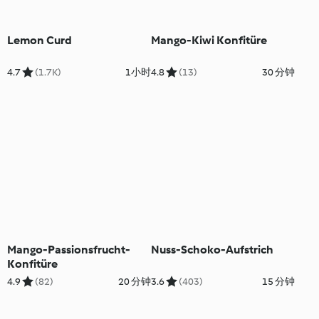
Lemon Curd
Mango-Kiwi Konfitüre
4.7
(1.7K)
1小时
4.8
(13)
30 分钟
Mango-Passionsfrucht-
Nuss-Schoko-Aufstrich
Konfitüre
4.9
(82)
20 分钟
3.6
(403)
15 分钟