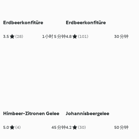
Erdbeerkonfitüre
Erdbeerkonfitüre
3.5
(28)
1小时 5 分钟
4.8
(101)
30 分钟
Himbeer-Zitronen Gelee
Johannisbeergelee
5.0
(4)
45 分钟
4.2
(30)
50 分钟