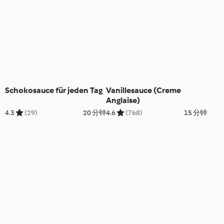
Schokosauce für jeden Tag
Vanillesauce (Creme
Anglaise)
4.3
(29)
20 分钟
4.6
(768)
15 分钟