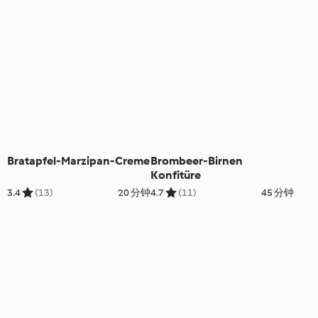
Bratapfel-Marzipan-Creme
Brombeer-Birnen
Konfitüre
3.4
(13)
20 分钟
4.7
(11)
45 分钟