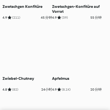
Zwetschgen Konfitüre
Zwetschgen-Konfitüre auf
Vorrat
4.9
(211)
45 分钟
4.9
(39)
55 分钟
Zwiebel-Chutney
Apfelmus
4.8
(82)
24小时
4.9
(8.1K)
20 分钟