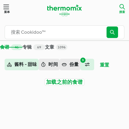
搜索 - Cookidoo™ – 美善品®电子食谱平台
菜单
搜索
食谱
专辑
文章
46
69
1096
3
酱料 - 甜味
时间
份量
重置
加载之前的食谱