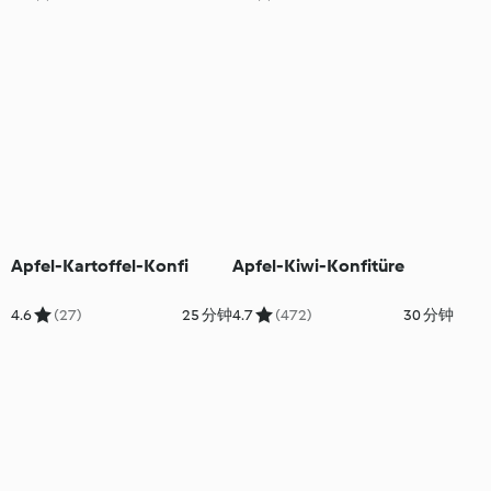
Apfel-Kartoffel-Konfi
Apfel-Kiwi-Konfitüre
4.6
(27)
25 分钟
4.7
(472)
30 分钟