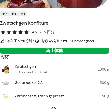
TM7
TM6
TM5
Zwetschgen Konfitüre
4.9
215 评分
准备工作 20 分钟
总数 45 分钟
6 Einmachgläser
马上体验
食材
Zwetschgen
1000 g
halbiert und entsteint
Gelierzucker 2:1
500 g
Zitronensaft, frisch gepresst
50 g