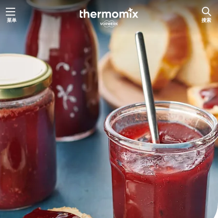
跳
菜单
搜索
至
内
容