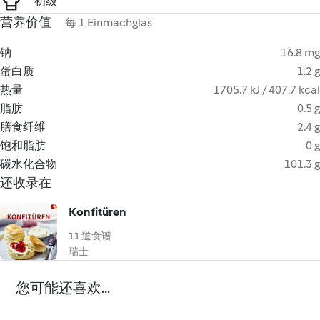
初级
营养价值
每 1 Einmachglas
钠
16.8 mg
蛋白质
1.2 g
热量
1705.7 kJ / 407.7 kcal
脂肪
0.5 g
膳食纤维
2.4 g
饱和脂肪
0 g
碳水化合物
101.3 g
还收录在
Konfitüren
11 道食谱
瑞士
您可能还喜欢...