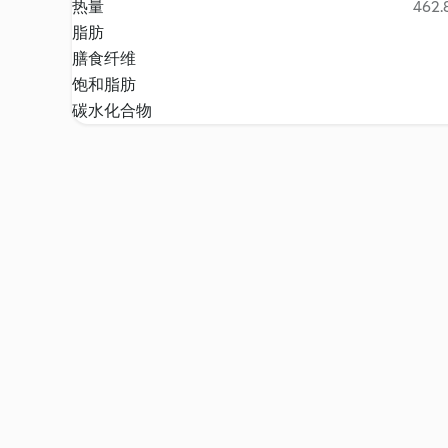
热量
462.8
脂肪
膳食纤维
饱和脂肪
碳水化合物