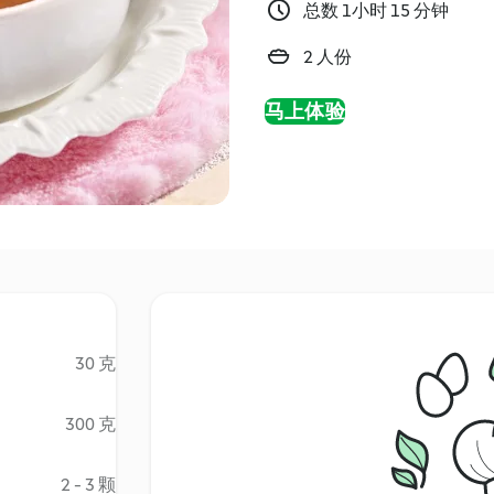
总数 1小时 15 分钟
2 人份
马上体验
30 克
300 克
2 - 3 颗