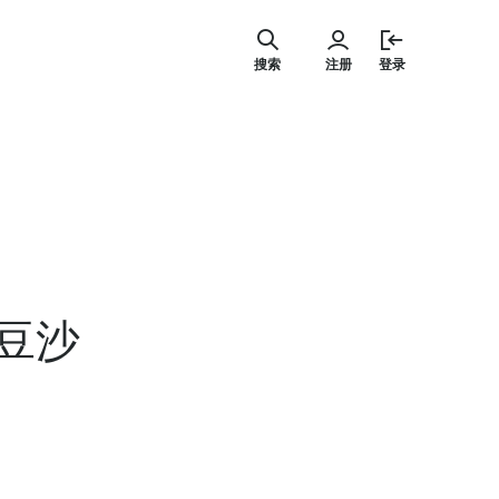
跳
至
搜索
注册
登录
内
容
豆沙