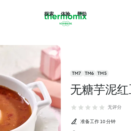
探索
体验
帮助
TM7
TM6
TM5
无糖芋泥红
无评分
准备工作 10 分钟