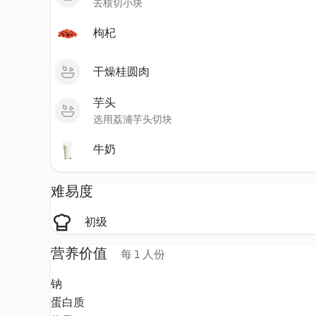
去核切小块
枸杞
干燥桂圆肉
芋头
选用荔浦芋头切块
牛奶
难易度
初级
营养价值
每 1 人份
钠
蛋白质