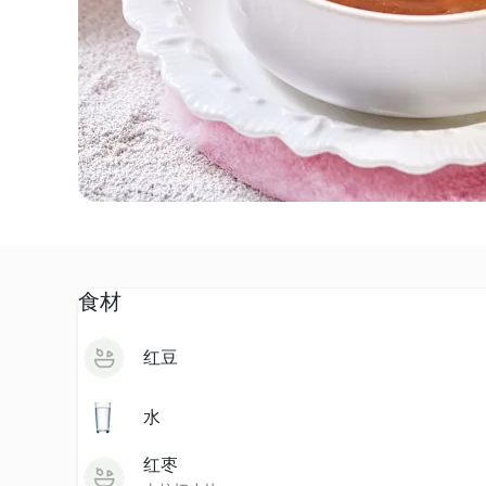
食材
红豆
水
红枣