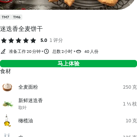
TM7
TM6
迷迭香全麦饼干
5.0
1 评分
准备工作 20 分钟
总数 2小时
40 人份
马上体验
食材
全麦面粉
250 克
新鲜迷迭香
1 ½ 枝
取叶
橄榄油
10 克