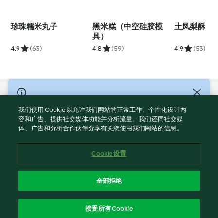
珍珠糯米丸子
黑米糕（中空硅胶模
土凤梨酥
具）
4.9
(63)
4.8
(59)
4.9
(53)
© Copyright 2021-2023 福维克信息科技(上海)有限公司 版权所有
2026
我们使用 Cookie 以允许我们网站的正常工作、个性化设计内
容和广告、提供社交媒体功能并分析流量。我们还同社交媒
使用规定
体、广告和分析合作伙伴分享有关您使用我们网站的信息。
隐私政策
免责声明
Cookie 设置
Cookies
沪ICP备2023011187号-5
全部拒绝
ICP许可证号：沪通信管自贸[2026]3号
简体中文
接受所有 Cookie