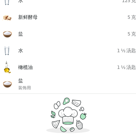
水
125 克
新鲜酵母
5 克
盐
5 克
水
1 ½ 汤匙
橄榄油
1 ½ 汤匙
盐
装饰用