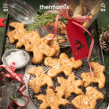
跳
菜单
搜索
至
内
容