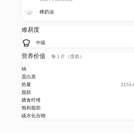
稀奶油
难易度
中级
营养价值
每 1 片（蛋糕）
钠
蛋白质
热量
2153.4
脂肪
膳食纤维
饱和脂肪
碳水化合物