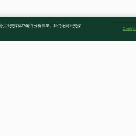
告、提供社交媒体功能并分析流量。我们还同社交媒
Cooki
木乃伊香肠面包
椒盐桃酥
4.8
(24)
4.8
(16)
公司 版权所有 2026