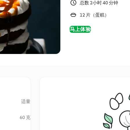
总数 2小时 40 分钟
12 片（蛋糕）
马上体验
适量
60 克