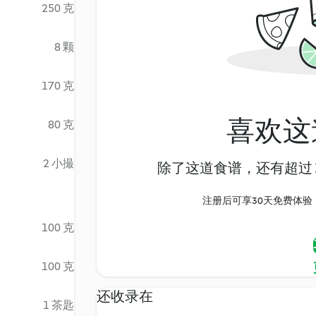
250 克
8 颗
170 克
喜欢这
80 克
2 小撮
除了这道食谱，还有超过 1
注册后可享30天免费体验，尽
100 克
100 克
还收录在
1 茶匙