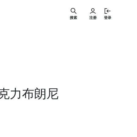
跳
至
搜索
注册
登录
内
容
克力布朗尼