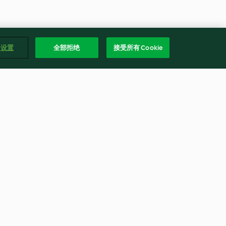
e 设置
全部拒绝
接受所有 Cookie
榛子饼干
4.9
(15)