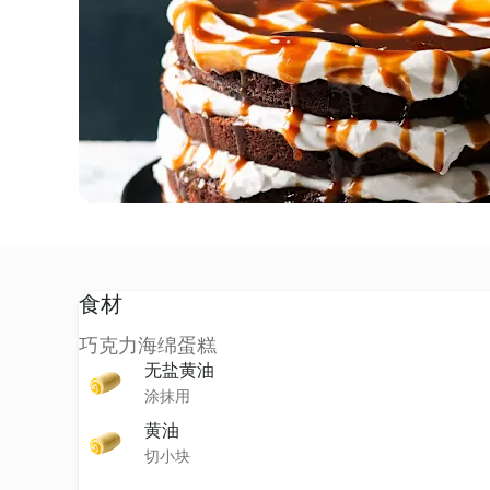
食材
巧克力海绵蛋糕
无盐黄油
涂抹用
黄油
切小块