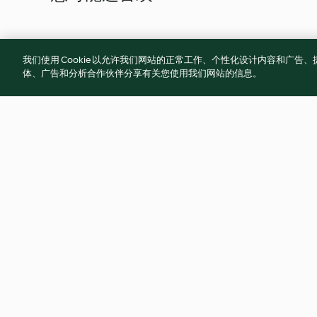
我们使用 Cookie 以允许我们网站的正常工作、个性化设计内容和广
体、广告和分析合作伙伴分享有关您使用我们网站的信息。
土凤梨酥
原味芝士蛋糕
4.9
(53)
4.9
(51)
© Copyright 2021-2023 福维克信息科技(上海)有限