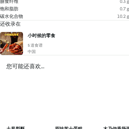
膳食纤维
0.3 g
饱和脂肪
0.7 g
碳水化合物
10.2 g
还收录在
小时候的零食
5 道食谱
中国
您可能还喜欢...
土凤梨酥
原味芝士蛋糕
木乃伊香肠