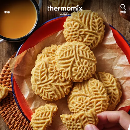
跳
菜单
搜索
至
内
容