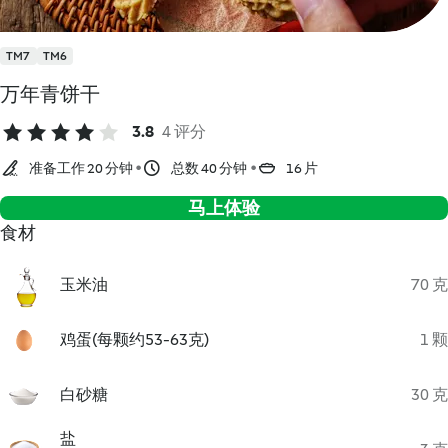
TM7
TM6
万年青饼干
3.8
4 评分
准备工作 20 分钟
总数 40 分钟
16 片
马上体验
食材
玉米油
70 克
鸡蛋(每颗约53-63克)
1 颗
白砂糖
30 克
盐