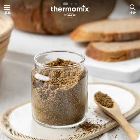
跳
菜单
搜索
至
内
容