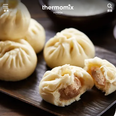
跳
菜单
搜索
至
内
容