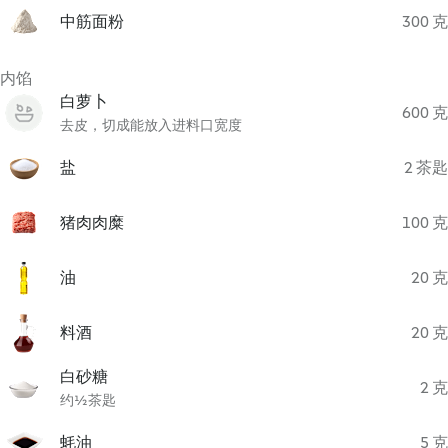
中筋面粉
300 克
内馅
白萝卜
600 克
去皮，切成能放入进料口宽度
盐
2 茶匙
猪肉肉糜
100 克
油
20 克
料酒
20 克
白砂糖
2 克
约½茶匙
蚝油
5 克