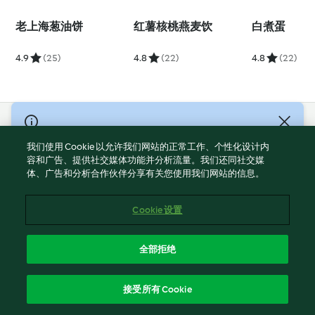
老上海葱油饼
红薯核桃燕麦饮
白煮蛋
4.9
(25)
4.8
(22)
4.8
(22)
© Copyright 2021-2023 福维克信息科技(上海)有限公司 版权所有
2026
我们使用 Cookie 以允许我们网站的正常工作、个性化设计内
容和广告、提供社交媒体功能并分析流量。我们还同社交媒
使用规定
体、广告和分析合作伙伴分享有关您使用我们网站的信息。
隐私政策
免责声明
Cookie 设置
Cookies
沪ICP备2023011187号-5
全部拒绝
ICP许可证号：沪通信管自贸[2026]3号
简体中文
接受所有 Cookie