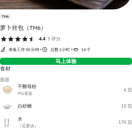
TM6
萝卜丝包（TM6）
4.4
5 评分
准备工作 30 分钟
总数 1小时
14 个
马上体验
食材
面团
干酵母粉
6 克
约1茶匙
白砂糖
10 克
水
170 克
（见要诀）