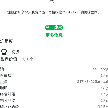
您！
注册后可享30天免费体验，尽情探索 Cookidoo® 的美味世界。
马上体验
更多信息
难易度
初级
营养价值
每 1 个
钠
441.9 mg
蛋白质
3.7 g
热量
517 kJ / 123.6 kcal
脂肪
3.6 g
膳食纤维
1.3 g
饱和脂肪
0.7 g
碳水化合物
18.5 g