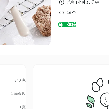
总数 1小时 35 分钟
16 个
马上体验
840 克
1 满茶匙
10 克