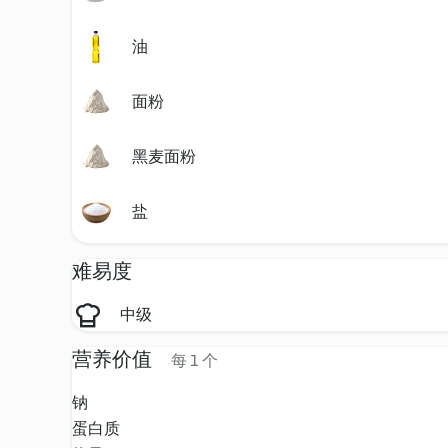
油
面粉
黑麦面粉
盐
难易度
中级
营养价值
每 1 个
钠
蛋白质