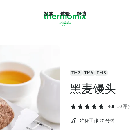
探索
体验
帮助
TM7
TM6
TM5
黑麦馒头
4.8
10 评
准备工作 20 分钟