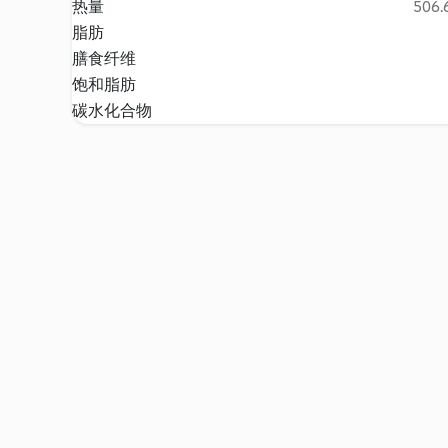
热量
506.6
脂肪
膳食纤维
饱和脂肪
碳水化合物