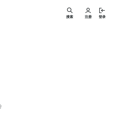
跳
至
搜索
注册
登录
内
容
分