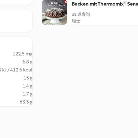
Backen mit Thermomix® Sens
32 道食谱
瑞士
122.5 mg
6.8 g
 kJ / 412.6 kcal
15 g
1.4 g
1.7 g
63.5 g