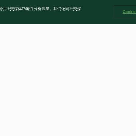
告、提供社交媒体功能并分析流量。我们还同社交媒
Cooki
chen
Biskuit
Herzchen-Waff
4.9
(4.4K)
4.8
(3.5K)
公司 版权所有 2026
CP备2023011187号-5
ICP许可证号：沪通信管自贸[2026]