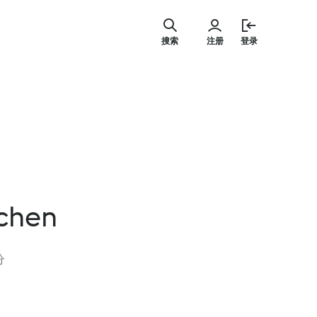
跳
至
搜索
注册
登录
内
容
chen
分