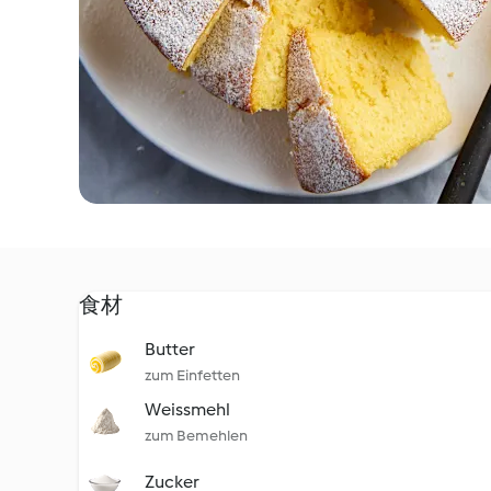
食材
Butter
zum Einfetten
Weissmehl
zum Bemehlen
Zucker