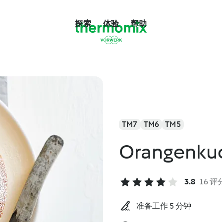
探索
体验
帮助
TM7
TM6
TM5
Orangenku
3.8
16 评
准备工作 5 分钟