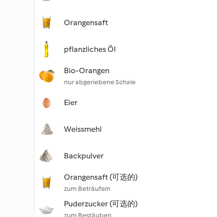
Orangensaft
pflanzliches Öl
Bio-Orangen
nur abgeriebene Schale
Eier
Weissmehl
Backpulver
Orangensaft (可选的)
zum Beträufeln
Puderzucker (可选的)
zum Bestäuben