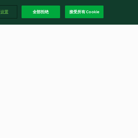
e 设置
全部拒绝
接受所有 Cookie
eln
Rüeblitorte
4.8
(1.2K)
简体
3号