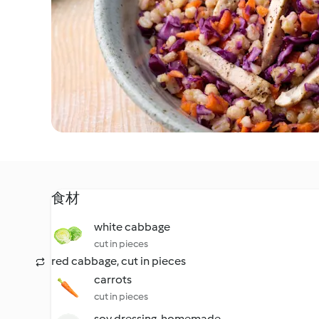
食材
white cabbage
cut in pieces
red cabbage, cut in pieces
carrots
cut in pieces
soy dressing, homemade