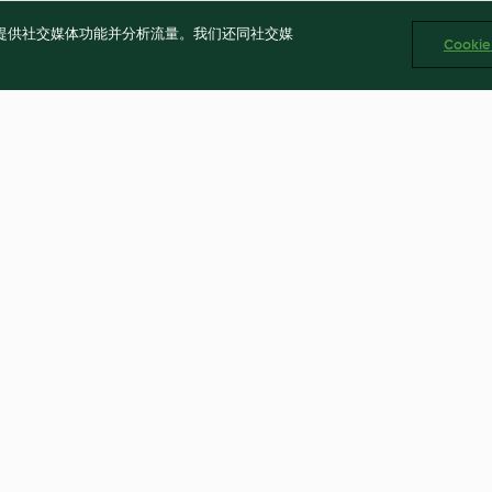
告、提供社交媒体功能并分析流量。我们还同社交媒
Cooki
 Marinated
Sri Lankan Red Beef Curry
Sri Lankan Chic
(Koththu Roti)
4.8
(362)
4.8
(256)
公司 版权所有 2026
CP备2023011187号-5
ICP许可证号：沪通信管自贸[2026]