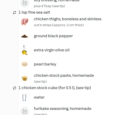
plus 4 Tbsp (see tip)
1 tsp fine sea salt
chicken thighs, boneless and skinless
cut in strips (approx. 2 cm thick)
ground black pepper
extra virgin olive oil
pearl barley
chicken stock paste, homemade
(see tip)
1 chicken stock cube (for 0.5 l), (see tip)
water
furikake seasoning, homemade
(see tip)