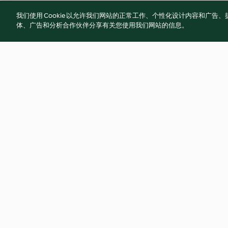
我们使用 Cookie 以允许我们网站的正常工作、个性化设计内容和广
体、广告和分析合作伙伴分享有关您使用我们网站的信息。
Korean Fried Chicken
Bulgogi (Pan-fried
Beef)
4.9
(1.7K)
4.8
(504)
© Copyright 2021-2023 福维克信息科技(上海)有限
使用规定
隐私政策
免责声明
Cookies
沪I