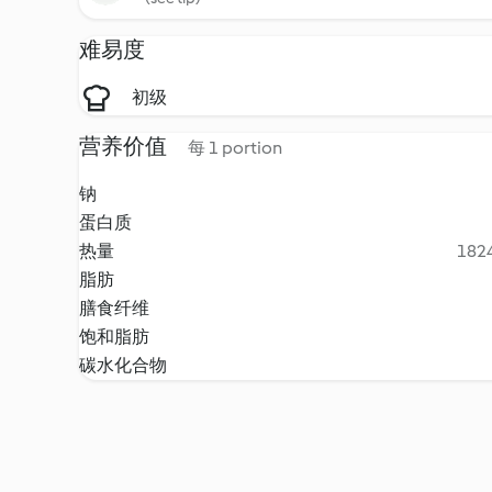
难易度
初级
营养价值
每 1 portion
钠
蛋白质
热量
1824
脂肪
膳食纤维
饱和脂肪
碳水化合物