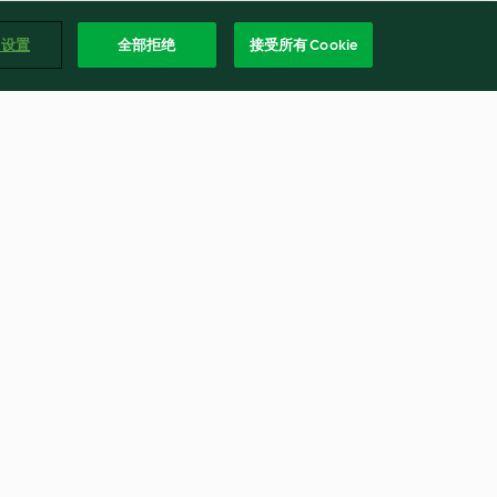
e 设置
全部拒绝
接受所有 Cookie
ken Curry
Chicken Tikka Flatbreads
4.8
(239)
简体
3号