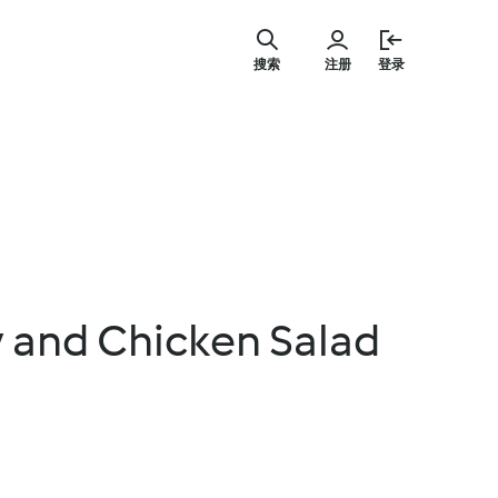
跳
至
搜索
注册
登录
内
容
y and Chicken Salad