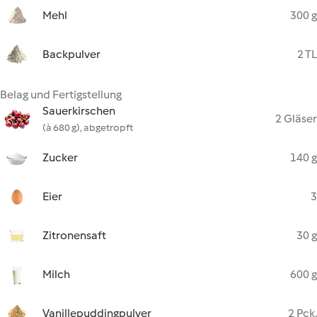
Mehl
300 g
Backpulver
2 TL
Belag und Fertigstellung
Sauerkirschen
2 Gläser
(à 680 g), abgetropft
Zucker
140 g
Eier
3
Zitronensaft
30 g
Milch
600 g
Vanillepuddingpulver
2 Pck.