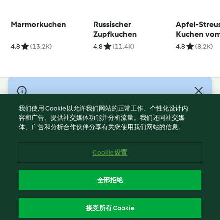
Marmorkuchen
Russischer
Apfel-Streu
Zupfkuchen
Kuchen vom
4.8
(13.2K)
4.8
(11.4K)
4.8
(8.2K)
© Copyright 2021-2023 福维克信息科技(上海)有限公司 版权所有
2026
我们使用 Cookie 以允许我们网站的正常工作、个性化设计内
容和广告、提供社交媒体功能并分析流量。我们还同社交媒
使用规定
体、广告和分析合作伙伴分享有关您使用我们网站的信息。
隐私政策
免责声明
Cookie 设置
Cookies
沪ICP备2023011187号-5
全部拒绝
ICP许可证号：沪通信管自贸[2026]3号
简体中文
接受所有 Cookie