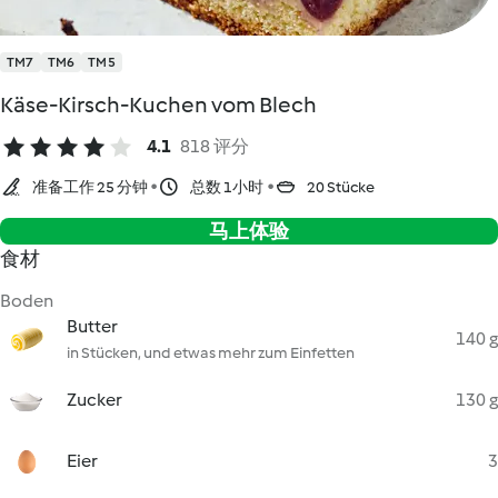
TM7
TM6
TM5
Käse-Kirsch-Kuchen vom Blech
4.1
818 评分
准备工作 25 分钟
总数 1小时
20 Stücke
马上体验
食材
Boden
Butter
140 g
in Stücken, und etwas mehr zum Einfetten
Zucker
130 g
Eier
3