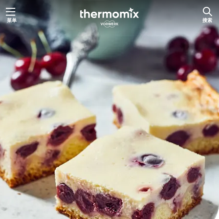
跳
菜单
搜索
至
内
容