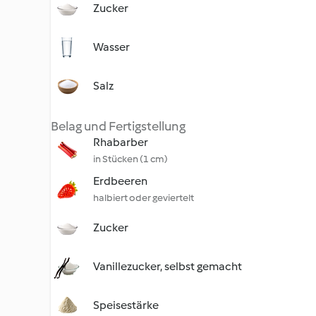
Zucker
Wasser
Salz
Belag und Fertigstellung
Rhabarber
in Stücken (1 cm)
Erdbeeren
halbiert oder geviertelt
Zucker
Vanillezucker, selbst gemacht
Speisestärke