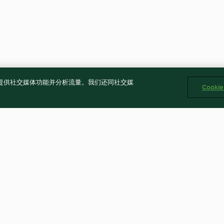
告、提供社交媒体功能并分析流量。我们还同社交媒
Cooki
chen
Apfel-Streusel-Kuchen vom
Basic-Käsekuc
Blech
4.8
(8.2K)
4.8
(7.9K)