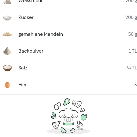
Weissmehl
200 g
Zucker
200 g
gemahlene Mandeln
50 g
Backpulver
1 TL
Salz
¼ TL
Eier
3