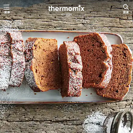
跳
菜单
搜索
至
内
容