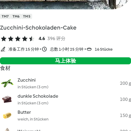
TM7
TM6
TM5
Zucchini-Schokoladen-Cake
4.6
396 评分
准备工作 15 分钟
总数 1小时 25 分钟
16 Stücke
马上体验
食材
Zucchini
200 g
in Stücken (3 cm)
dunkle Schokolade
100 g
in Stücken (3 cm)
Butter
150 g
weich, in Stücken