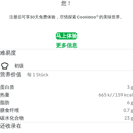
您！
注册后可享30天免费体验，尽情探索 Cookidoo® 的美味世界。
马上体验
更多信息
难易度
初级
营养价值
每 1 Stück
蛋白质
3 g
热量
665 kJ / 159 kcal
脂肪
6 g
膳食纤维
0.7 g
碳水化合物
23 g
还收录在