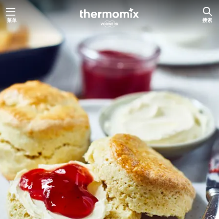
跳
菜单
搜索
至
内
容