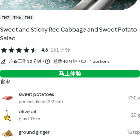
TM7
TM6
TM5
Sweet and Sticky Red Cabbage and Sweet Potato
Salad
4.6
161 评分
准备工作 20 分钟
总数 40 分钟
4 portions
马上体验
食材
sweet potatoes
750 g
peeled, diced (2-3 cm)
olive oil
20 g
plus 1 Tbsp
ground ginger
½ tsp