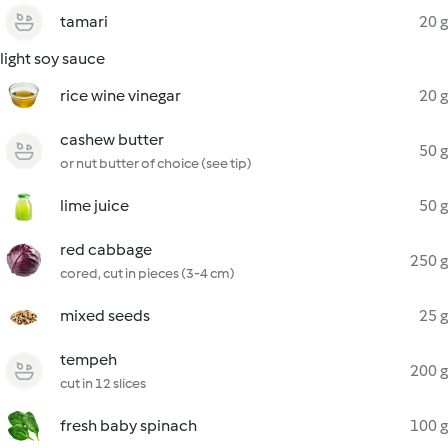
tamari
20 g
light soy sauce
rice wine vinegar
20 g
cashew butter
50 g
or nut butter of choice (see tip)
lime juice
50 g
red cabbage
250 g
cored, cut in pieces (3-4 cm)
mixed seeds
25 g
tempeh
200 g
cut in 12 slices
fresh baby spinach
100 g