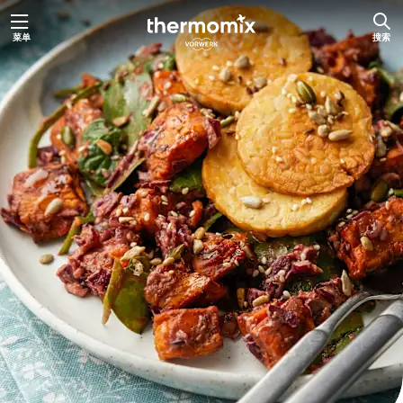
跳
菜单
搜索
至
内
容