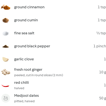
ground cinnamon
1 tsp
ground cumin
1 tsp
fine sea salt
½ tsp
ground black pepper
1 pinch
garlic clove
1
fresh root ginger
10 g
peeled, cut in round slices (2 mm)
red chilli
1
halved
Medjool dates
50 g
pitted, halved