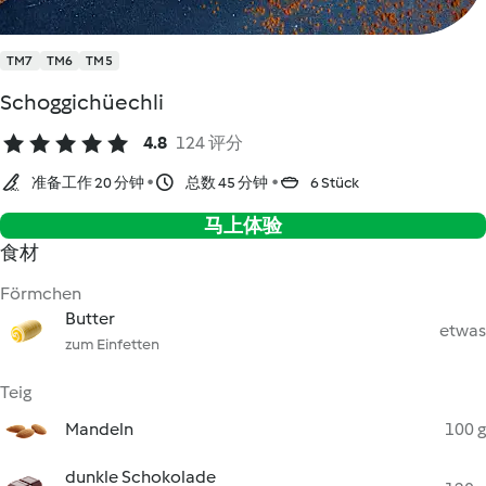
TM7
TM6
TM5
Schoggichüechli
4.8
124 评分
准备工作 20 分钟
总数 45 分钟
6 Stück
马上体验
食材
Förmchen
Butter
etwas
zum Einfetten
Teig
Mandeln
100 g
dunkle Schokolade