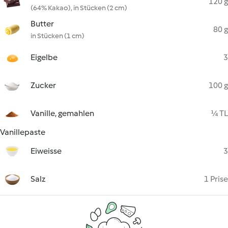
120 g
(64% Kakao), in Stücken (2 cm)
Butter
80 g
in Stücken (1 cm)
Eigelbe
3
Zucker
100 g
Vanille, gemahlen
¼ TL
Vanillepaste
Eiweisse
3
Salz
1 Prise