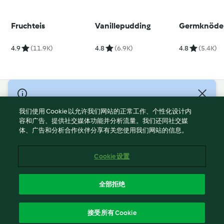
Fruchteis
Vanillepudding
Germknöde
4.9
(11.9K)
4.8
(6.9K)
4.8
(5.4K)
© Copyright 2021-2023 福维克信息科技(上海)有限公司 版权所有
2026
我们使用 Cookie 以允许我们网站的正常工作、个性化设计内
容和广告、提供社交媒体功能并分析流量。我们还同社交媒
使用规定
体、广告和分析合作伙伴分享有关您使用我们网站的信息。
隐私政策
免责声明
Cookie 设置
Cookies
沪ICP备2023011187号-5
全部拒绝
ICP许可证号：沪通信管自贸[2026]3号
简体中文
接受所有 Cookie