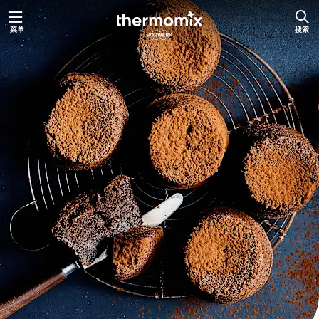
跳
菜单
搜索
至
内
容