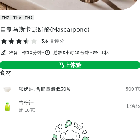
TM7
TM6
TM5
自制马斯卡彭奶酪(Mascarpone)
3.6
8 评分
准备工作 10 分钟
总数 5小时 15 分钟
1 杯
马上体验
食材
稀奶油, 含脂量最低30%
500 克
青柠汁
1 汤匙
(约10克)