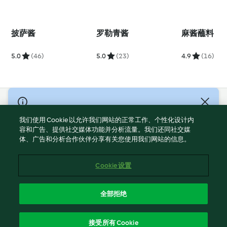
披萨酱
罗勒青酱
麻酱蘸料
5.0
(46)
5.0
(23)
4.9
(16)
© Copyright 2021-2023 福维克信息科技(上海)有限公司 版权所有
2026
我们使用 Cookie 以允许我们网站的正常工作、个性化设计内
容和广告、提供社交媒体功能并分析流量。我们还同社交媒
使用规定
体、广告和分析合作伙伴分享有关您使用我们网站的信息。
隐私政策
免责声明
Cookie 设置
Cookies
沪ICP备2023011187号-5
全部拒绝
ICP许可证号：沪通信管自贸[2026]3号
简体中文
接受所有 Cookie