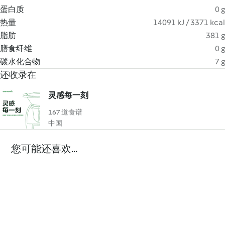
蛋白质
0 g
热量
14091 kJ / 3371 kcal
脂肪
381 g
膳食纤维
0 g
碳水化合物
7 g
还收录在
灵感每一刻
167 道食谱
中国
您可能还喜欢...