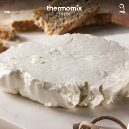
跳
菜单
搜索
至
内
容