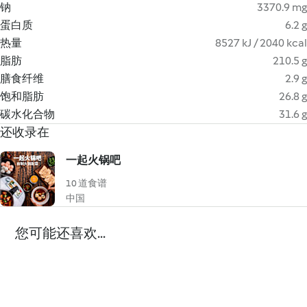
钠
3370.9 mg
蛋白质
6.2 g
热量
8527 kJ / 2040 kcal
脂肪
210.5 g
膳食纤维
2.9 g
饱和脂肪
26.8 g
碳水化合物
31.6 g
还收录在
一起火锅吧
10 道食谱
中国
您可能还喜欢...