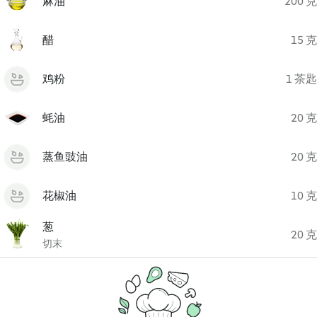
麻油
200 克
醋
15 克
鸡粉
1 茶匙
蚝油
20 克
蒸鱼豉油
20 克
花椒油
10 克
葱
20 克
切末