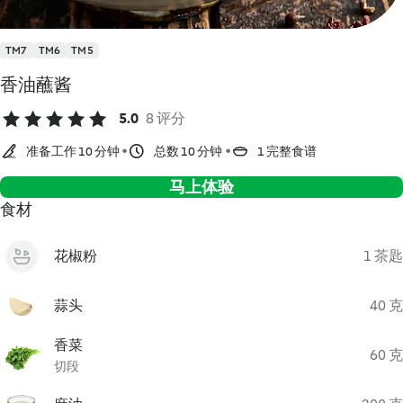
TM7
TM6
TM5
香油蘸酱
5.0
8 评分
准备工作 10 分钟
总数 10 分钟
1 完整食谱
马上体验
食材
花椒粉
1 茶匙
蒜头
40 克
香菜
60 克
切段