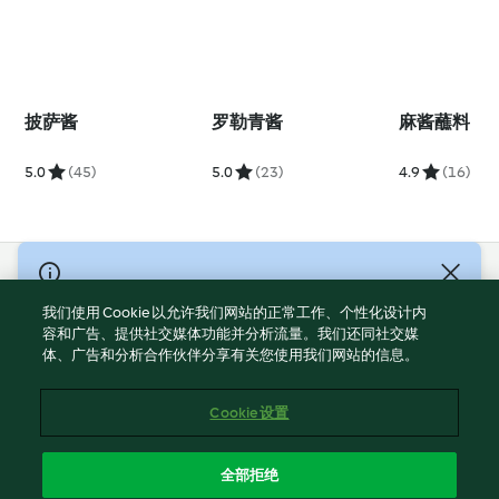
披萨酱
罗勒青酱
麻酱蘸料
5.0
(45)
5.0
(23)
4.9
(16)
© Copyright 2021-2023 福维克信息科技(上海)有限公司 版权所有
2026
我们使用 Cookie 以允许我们网站的正常工作、个性化设计内
容和广告、提供社交媒体功能并分析流量。我们还同社交媒
使用规定
体、广告和分析合作伙伴分享有关您使用我们网站的信息。
隐私政策
免责声明
Cookie 设置
Cookies
沪ICP备2023011187号-5
全部拒绝
ICP许可证号：沪通信管自贸[2026]3号