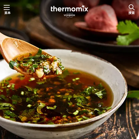
跳
菜单
搜索
至
内
容