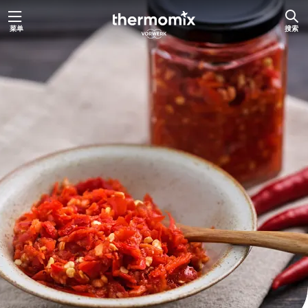
跳
菜单
搜索
至
内
容