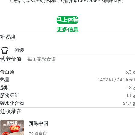
注册后可享30天免费体验，尽情探索 Cookidoo® 的美味世界。
马上体验
更多信息
难易度
初级
营养价值
每 1 完整食谱
蛋白质
6.3 g
热量
1427 kJ / 341 kcal
脂肪
1.8 g
膳食纤维
14 g
碳水化合物
54.7 g
还收录在
辣味中国
70 道食谱