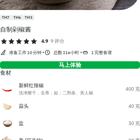
TM7
TM6
TM5
自制剁椒酱
4.9
9 评分
准备工作 10 分钟
总数 216小时
1 完整食谱
马上体验
食材
新鲜红辣椒
400 克
洗净擦干，去蒂，如：二荆条、美人椒
蒜头
40 克
盐
30 克