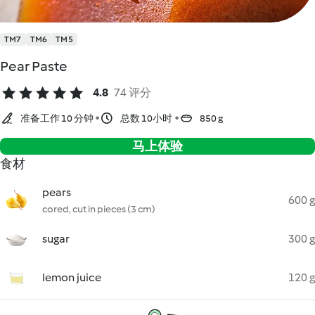
TM7
TM6
TM5
Pear Paste
4.8
74 评分
准备工作 10 分钟
总数 10小时
850 g
马上体验
食材
pears
600 g
cored, cut in pieces (3 cm)
sugar
300 g
lemon juice
120 g