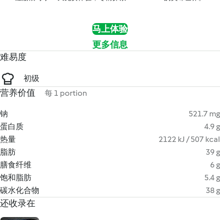
马上体验
更多信息
难易度
初级
营养价值
每 1 portion
钠
521.7 mg
蛋白质
4.9 g
热量
2122 kJ / 507 kcal
脂肪
39 g
膳食纤维
6 g
饱和脂肪
5.4 g
碳水化合物
38 g
还收录在