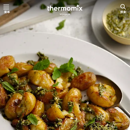
跳
菜单
搜索
至
内
容