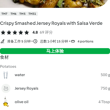
TM7
TM6
TM5
TM31
Crispy Smashed Jersey Royals with Salsa Verde
4.8
69 评分
准备工作 5 分钟
总数 1小时 15 分钟
4 portions
马上体验
食材
Potatoes
water
500 g
Jersey Royals
750 g
olive oil
4 Tbsp