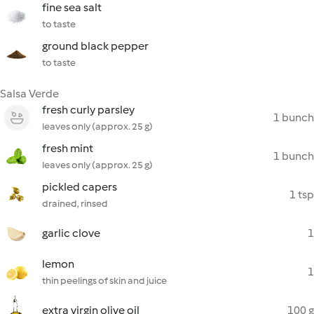
fine sea salt
to taste
ground black pepper
to taste
Salsa Verde
fresh curly parsley
1 bunch
leaves only (approx. 25 g)
fresh mint
1 bunch
leaves only (approx. 25 g)
pickled capers
1 tsp
drained, rinsed
garlic clove
1
lemon
1
thin peelings of skin and juice
extra virgin olive oil
100 g