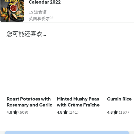
Calendar 2022
12 道食谱
英国和爱尔兰
您可能还喜欢...
Roast Potatoes with
Minted Mushy Peas
Cumin Rice
Rosemary and Garlic
with Crème Fraîche
4.8
(509)
4.8
(141)
4.8
(137)