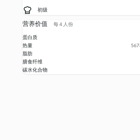
初级
营养价值
每 4 人份
蛋白质
热量
5674
脂肪
膳食纤维
碳水化合物