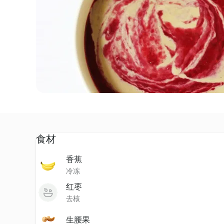
食材
香蕉
冷冻
红枣
去核
生腰果