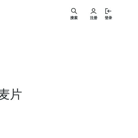
跳
至
搜索
注册
登录
内
容
麦片