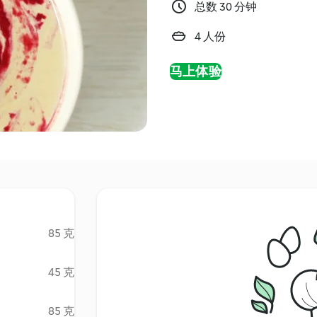
总数 30 分钟
4 人份
马上体验
85 克
45 克
85 克