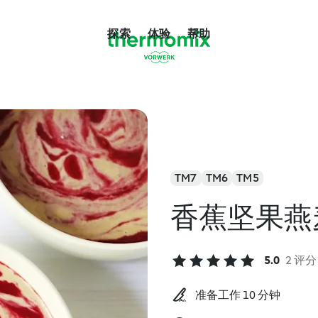
探索
体验
帮助
TM7
TM6
TM5
香蕉坚果燕
5.0
2 评分
准备工作 10 分钟