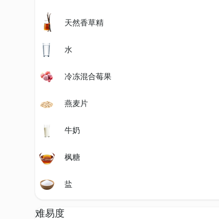
天然香草精
水
冷冻混合莓果
燕麦片
牛奶
枫糖
盐
难易度