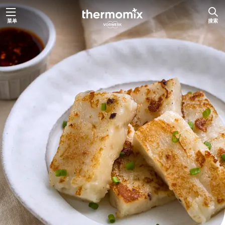
跳
菜单
搜索
至
内
容