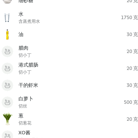
细砂糖
20 克
水
1750 克
含蒸煮用水
油
30 克
腊肉
20 克
切小丁
港式腊肠
20 克
切小丁
干的虾米
30 克
白萝卜
500 克
切丝
葱
20 克
切葱花
XO酱