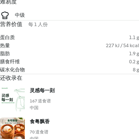
难易度
中级
营养价值
每 1 人份
蛋白质
1.1 g
热量
227 kJ / 54 kcal
脂肪
1.9 g
膳食纤维
0.2 g
碳水化合物
8 g
还收录在
灵感每一刻
167 道食谱
中国
食粤飘香
70 道食谱
中国