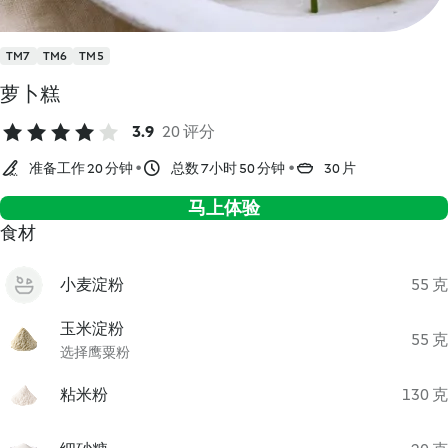
TM7
TM6
TM5
萝卜糕
3.9
20 评分
准备工作 20 分钟
总数 7小时 50 分钟
30 片
马上体验
食材
小麦淀粉
55 克
玉米淀粉
55 克
选择鹰粟粉
粘米粉
130 克