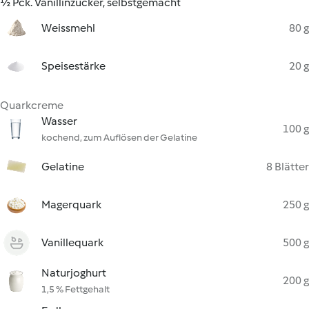
½ Pck. Vanillinzucker, selbstgemacht
Weissmehl
80 g
Speisestärke
20 g
Quarkcreme
Wasser
100 g
kochend, zum Auflösen der Gelatine
Gelatine
8 Blätter
Magerquark
250 g
Vanillequark
500 g
Naturjoghurt
200 g
1,5 % Fettgehalt