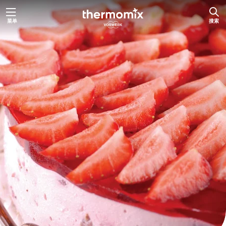
跳
菜单
搜索
至
内
容