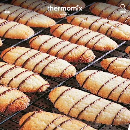
跳
菜单
搜索
至
内
容