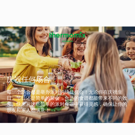
菜单
搜索
庆祝任何场合
每一个场合都是举办派对的绝佳机会！无论你在庆祝生
日、节日还是简单的聚会，合适的食谱都能带来不同的效
果。快来从这些简单的派对食谱中获得灵感，确保让你的
朋友和家人都满意！