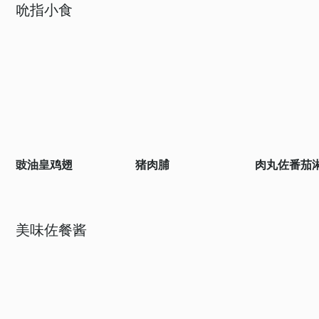
吮指小食
豉油皇鸡翅
猪肉脯
肉丸佐番茄
美味佐餐酱