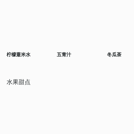
柠檬薏米水
五青汁
冬瓜茶
水果甜点