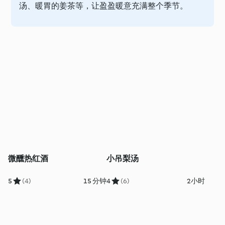
汤、暖胃的姜茶等，让盈盈暖意充满整个季节。
微醺热红酒
小吊梨汤
5
(4)
15 分钟
4
(6)
2小时