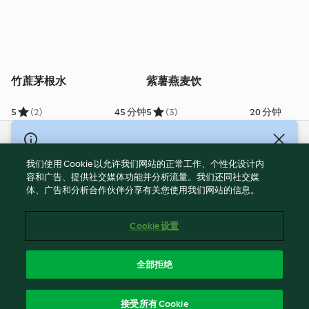
竹蔗茅根水
紫薯燕麦饮
5
(2)
45 分钟
5
(3)
20 分钟
© Copyright 2021-2023 福维克信息科技(上海)有限公司 版权所有
2026
我们使用 Cookie 以允许我们网站的正常工作、个性化设计内
容和广告、提供社交媒体功能并分析流量。我们还同社交媒
使用规定
体、广告和分析合作伙伴分享有关您使用我们网站的信息。
隐私政策
免责声明
Cookie 设置
Cookies
沪ICP备2023011187号-5
全部拒绝
ICP许可证号：沪通信管自贸[2026]3号
简体中文
接受所有 Cookie