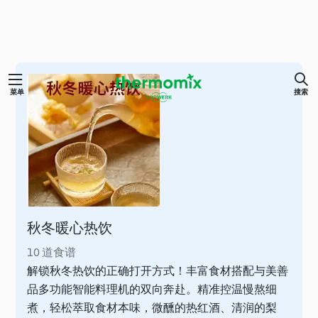
跳
菜单
搜索
至
内
容
秋冬暖心热饮
10 道食谱
解锁秋冬热饮的正确打开方式！丰富食材搭配与美善
品多功能智能料理机的双向奔赴。精准控温慢熬细
煮，轻松萃取食材本味，微醺的热红酒、清润的梨