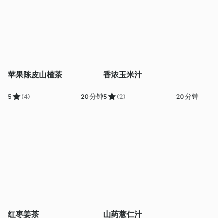
苹果陈皮山楂茶
香浓玉米汁
5
(4)
20 分钟
5
(2)
20 分钟
红枣姜茶
山药薏仁汁