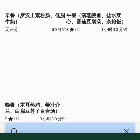
早餐（罗汉上素粉肠、低脂
午餐（清蒸皖鱼、盐水菜
牛奶）
心、番茄豆腐汤、杂粮饭）
无评分
30 分钟
5
(1)
1小时 10 分钟
晚餐（木耳蒸鸡、姜汁介
兰、白扁豆莲子百合汤）
5
(1)
1小时 10 分钟
© Copyright 2021-2023 福维克信息科技(上海)有限公司 版权所有