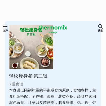
跳
菜单
搜索
至
内
容
轻松瘦身餐 第三辑
3 道食谱
本食谱以限制能量的平衡膳食为原则，食物多样，主
食粗细搭配，全谷物、杂豆、薯类齐备。蔬菜均选用
深色蔬菜、叶菜以及菌菇类，膳食纤维、钙、铁、钾