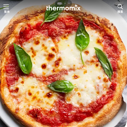
跳
菜单
搜索
至
内
容