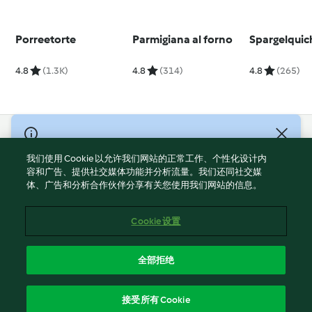
Porreetorte
Parmigiana al forno
Spargelquic
4.8
(1.3K)
4.8
(314)
4.8
(265)
© Copyright 2021-2023 福维克信息科技(上海)有限公司 版权所有
2026
我们使用 Cookie 以允许我们网站的正常工作、个性化设计内
容和广告、提供社交媒体功能并分析流量。我们还同社交媒
使用规定
体、广告和分析合作伙伴分享有关您使用我们网站的信息。
隐私政策
免责声明
Cookie 设置
Cookies
沪ICP备2023011187号-5
全部拒绝
ICP许可证号：沪通信管自贸[2026]3号
简体中文
接受所有 Cookie