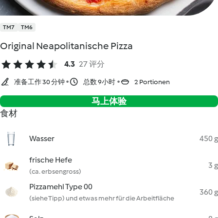
TM7
TM6
Original Neapolitanische Pizza
4.3
27 评分
准备工作 30 分钟
总数 9小时
2 Portionen
马上体验
食材
Wasser
450 g
frische Hefe
3 g
(ca. erbsengross)
Pizzamehl Type 00
360 g
(siehe Tipp) und etwas mehr für die Arbeitfläche