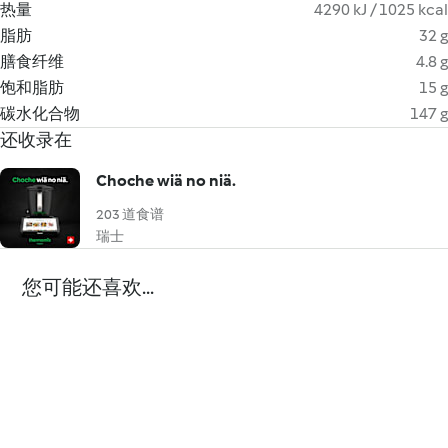
热量
4290 kJ / 1025 kcal
脂肪
32 g
膳食纤维
4.8 g
饱和脂肪
15 g
碳水化合物
147 g
还收录在
Choche wiä no niä.
203 道食谱
瑞士
您可能还喜欢...