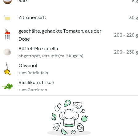
Salz
8 g
Zitronensaft
30 g
geschälte, gehackte Tomaten, aus der
200 - 220 g
Dose
Büffel-Mozzarella
200 - 250 g
abgetropft, zerzupft (ca. 2 Kugeln)
Olivenöl
zum Beträufeln
Basilikum, frisch
zum Garnieren