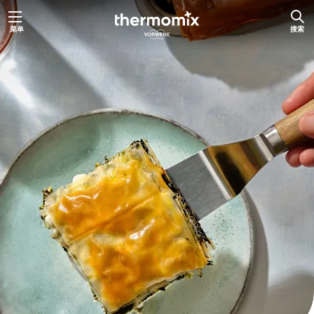
跳
菜单
搜索
至
内
容