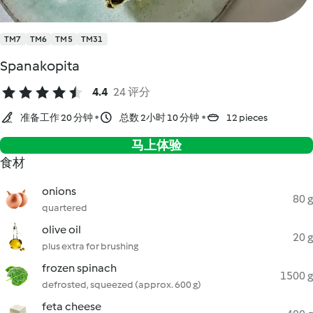
TM7
TM6
TM5
TM31
Spanakopita
4.4
24 评分
准备工作 20 分钟
总数 2小时 10 分钟
12 pieces
马上体验
食材
onions
80 g
quartered
olive oil
20 g
plus extra for brushing
frozen spinach
1500 g
defrosted, squeezed (approx. 600 g)
feta cheese