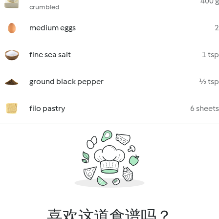
400 g
crumbled
medium eggs
2
fine sea salt
1 tsp
ground black pepper
½ tsp
filo pastry
6 sheets
喜欢这道食谱吗？