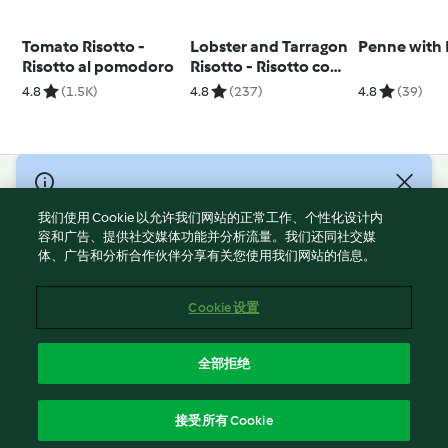
Tomato Risotto -
Lobster and Tarragon
Penne with 
Risotto al pomodoro
Risotto - Risotto con
aragosta e
4.8
(1.5K)
4.8
(237)
4.8
(39)
dragoncello
© Copyright 2021-2023 福维克信息科技(上海)有限公司 版权所有
2026
我们使用 Cookie 以允许我们网站的正常工作、个性化设计内
容和广告、提供社交媒体功能并分析流量。我们还同社交媒
使用规定
体、广告和分析合作伙伴分享有关您使用我们网站的信息。
隐私政策
免责声明
Cookie 设置
Cookies
沪ICP备2023011187号-5
全部拒绝
ICP许可证号：沪通信管自贸[2026]3号
简体中文
接受所有 Cookie