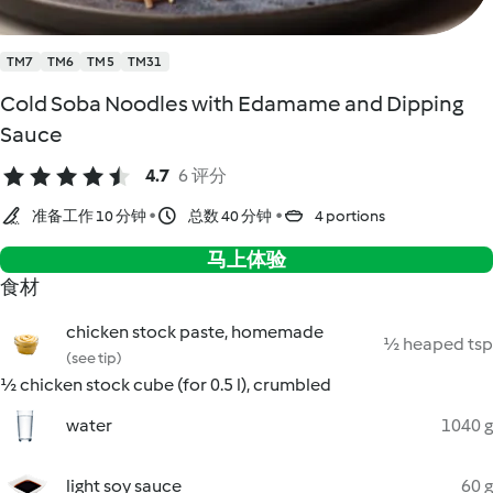
TM7
TM6
TM5
TM31
Cold Soba Noodles with Edamame and Dipping
Sauce
4.7
6 评分
准备工作 10 分钟
总数 40 分钟
4 portions
马上体验
食材
chicken stock paste, homemade
½ heaped tsp
(see tip)
½ chicken stock cube (for 0.5 l), crumbled
water
1040 g
light soy sauce
60 g