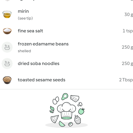
mirin
30 g
(see tip)
fine sea salt
1 tsp
frozen edamame beans
250 g
shelled
dried soba noodles
250 g
toasted sesame seeds
2 Tbsp