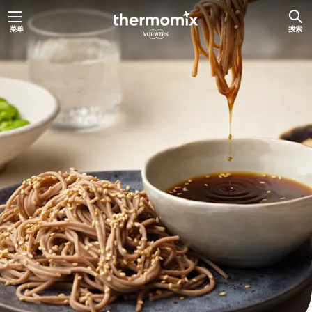
跳
菜单
搜索
至
内
容