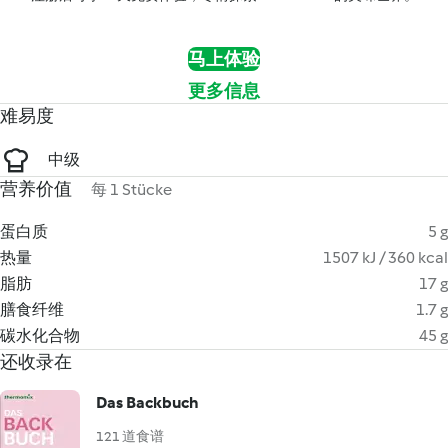
马上体验
更多信息
难易度
中级
营养价值
每 1 Stücke
蛋白质
5 g
热量
1507 kJ / 360 kcal
脂肪
17 g
膳食纤维
1.7 g
碳水化合物
45 g
还收录在
Das Backbuch
121 道食谱