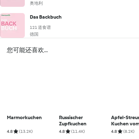
奥地利
Das Backbuch
121 道食谱
德国
您可能还喜欢...
Marmorkuchen
Russischer
Apfel-Streu
Zupfkuchen
Kuchen vom
4.8
(13.2K)
4.8
(11.4K)
4.8
(8.2K)