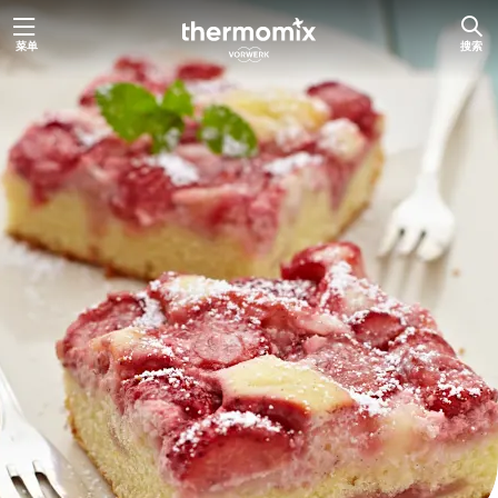
跳
菜单
搜索
至
内
容