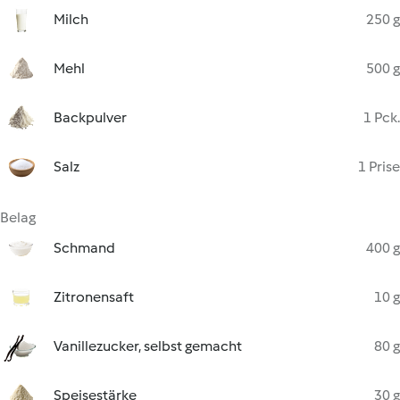
Milch
250 g
Mehl
500 g
Backpulver
1 Pck.
Salz
1 Prise
Belag
Schmand
400 g
Zitronensaft
10 g
Vanillezucker, selbst gemacht
80 g
Speisestärke
30 g