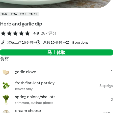
TM7
TM6
TM5
TM31
Herb and garlic dip
4.8
287 评分
准备工作 10 分钟
总数 10 分钟
8 portions
马上体验
食材
garlic clove
1
fresh flat-leaf parsley
6 sprigs
leaves only
spring onions/shallots
2
trimmed, cut into pieces
cream cheese