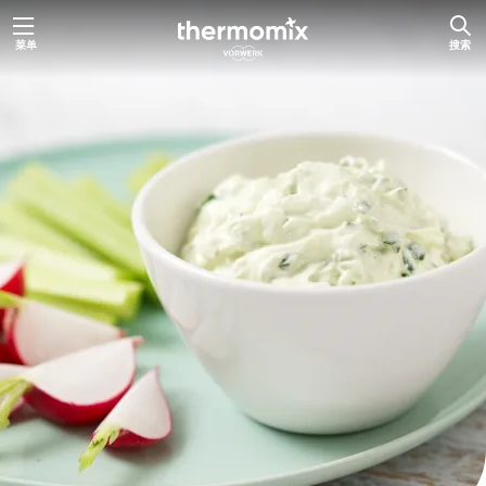
跳
菜单
搜索
至
内
容