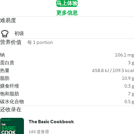
马上体验
更多信息
难易度
初级
营养价值
每 1 portion
钠
106.1 mg
蛋白质
3 g
热量
458.8 kJ / 109.3 kcal
脂肪
10.9 g
膳食纤维
0.3 g
饱和脂肪
7 g
碳水化合物
0.5 g
还收录在
The Basic Cookbook
183 道食谱